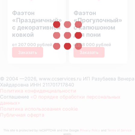
Фаэтон
Фаэтон
«Праздничный»
«Прогулочный»
с декоративной
с капюшоном
ковкой
для пони
от 207 000 рублей
от 98 000 рублей
Заказать
Заказать
© 2004 —2026, www.ccservices.ru ИП Разубаева Венера
Хайдаровна ИНН 211701717840
Политика конфиденциальности
Соглашение
«О порядке обработки персональных
данных»
Политика использования cookie
Публичная оферта
This site is protected by reCAPTCHA and the Google
Privacy Policy
and
Terms of Service
apply.