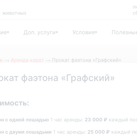
п
х животных
с
ние
Доп. услуги
Условия
Полезны
ги
Аренда карет
Прокат фаэтона «Графский»
окат фаэтона «Графский»
имость:
он с одной лошадью
1 час аренды:
23 000 ₽
каждый пос
н с двумя лошадьми
1 час аренды:
25 000 ₽
каждый по