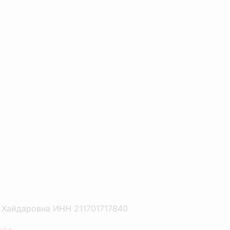
а Хайдаровна ИНН 211701717840
ых»