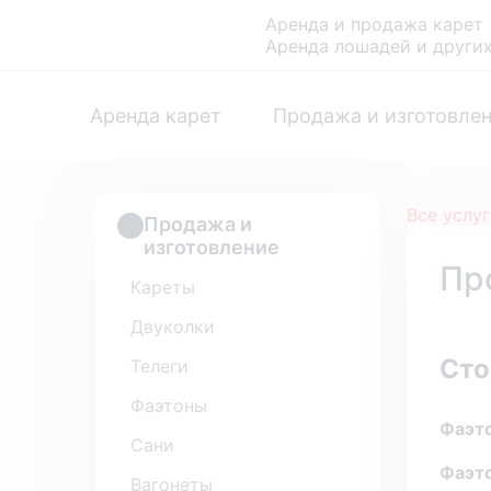
Аренда и продажа карет
Аренда лошадей и други
Аренда карет
Продажа и изготовле
Все услу
Продажа и
изготовление
Пр
Кареты
Двуколки
Сто
Телеги
Фаэтоны
Фаэт
Сани
Фаэто
Вагонеты