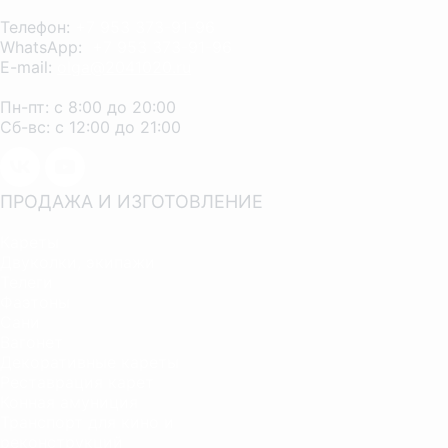
Телефон:
+7 953 373-91-96
WhatsApp:
+7 953 373-91-96
E-mail:
olga@2041020.ru
Пн-пт: с 8:00 до 20:00
Сб-вс: с 12:00 до 21:00
ПРОДАЖА И ИЗГОТОВЛЕНИЕ
Кареты
Двуколки, экипажи
Телеги
Фаэтоны
Сани
Вагонет
Декоративные кареты
Реставрация карет
Конная амуниция
Транспорт для кино и
реконструкций