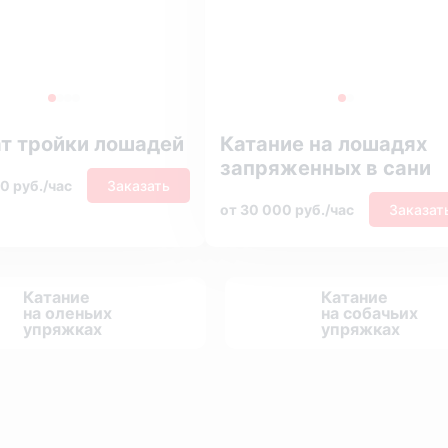
т тройки лошадей
Катание на лошадях
запряженных в сани
0 руб./час
Заказать
от 30 000 руб./час
Заказат
Катание
Катание
на оленьих
на собачьих
упряжках
упряжках