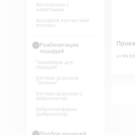
Фотосессия с
животными
Выездной контактный
зоопарк
Прока
Реабилитация
лошадей
от 90 00
Тренажеры для
лошадей
Беговая дорожка
"Эконом"
Беговая дорожка с
виброплитой
Виброплатформа
(виброплита)
Подбор лошадей