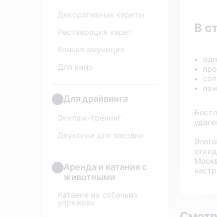
Декоративные кареты
В с
Реставрация карет
Конная амуниция
одн
Для кино
про
со
паж
Для драйвинга
Беспл
Экипаж-тренинг
удале
Двуколки для заездки
Элега
откид
Москв
Аренда и катания с
настр
животными
Катание на собачьих
упряжках
Смотр