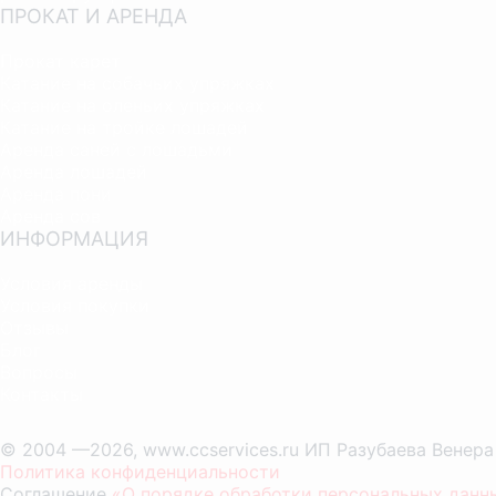
ПРОКАТ И АРЕНДА
Прокат карет
Катание на собачьих упряжках
Катание на оленьих упряжках
Катание на тройке лошадей
Аренда саней с лошадьми
Аренда лошадей
Аренда пони
Аренда сов
ИНФОРМАЦИЯ
Условия аренды
Условия покупки
Отзывы
Блог
Вопросы
Контакты
© 2004 —2026, www.ccservices.ru ИП Разубаева Венер
Политика конфиденциальности
Соглашение
«О порядке обработки персональных данн