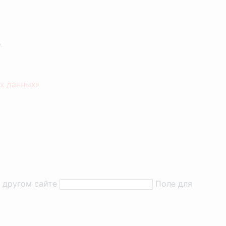
.
х данных»
а другом сайте
Поле для