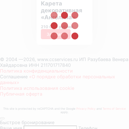
Карета
декоративная
«Ангелина»
210 000 рублей
Заказать
© 2004 —2026, www.ccservices.ru ИП Разубаева Венера
Хайдаровна ИНН 211701717840
Политика конфиденциальности
Соглашение
«О порядке обработки персональных
данных»
Политика использования cookie
Публичная оферта
This site is protected by reCAPTCHA and the Google
Privacy Policy
and
Terms of Service
apply.
Быстрое бронирование
Ваше имя
Телефон