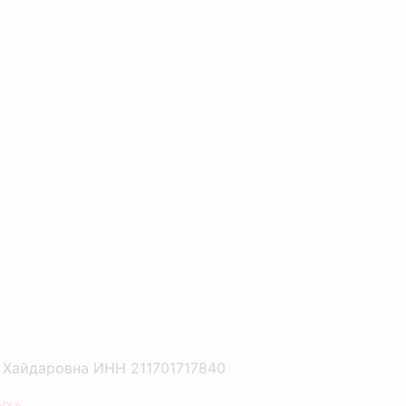
а Хайдаровна ИНН 211701717840
ых»