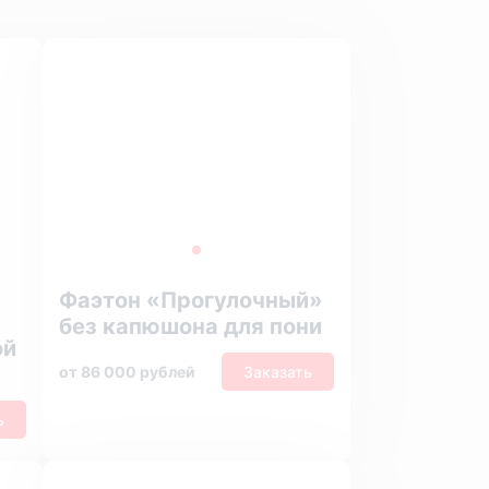
Фаэтон «Прогулочный»
без капюшона для пони
ой
от 86 000 рублей
Заказать
ь