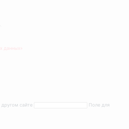
.
х данных»
а другом сайте
Поле для