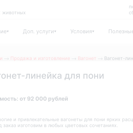
п
х животных
с
ние
Доп. услуги
Условия
Полезны
ги
Продажа и изготовление
Вагонет
Вагонет-лин
гонет-линейка для пони
мость:
от 92 000 рублей
огие и привлекательные вагонеты для пони ярких расц
д заказ изготовим в любых цветовых сочетаниях.