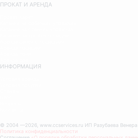
ПРОКАТ И АРЕНДА
Прокат карет
Катание на собачьих упряжках
Катание на оленьих упряжках
Катание на тройке лошадей
Аренда саней с лошадьми
Аренда лошадей
Аренда пони
Аренда сов
ИНФОРМАЦИЯ
Условия аренды
Условия покупки
Отзывы
Блог
Вопросы
Контакты
© 2004 —2026, www.ccservices.ru ИП Разубаева Венер
Политика конфиденциальности
Соглашение
«О порядке обработки персональных данн