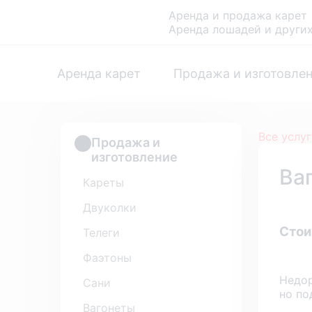
Аренда и продажа карет
Аренда лошадей и други
Аренда карет
Продажа и изготовле
Все услу
Продажа и
изготовление
Ва
Кареты
Двуколки
Стои
Телеги
Фаэтоны
Недор
Сани
но по
Вагонеты