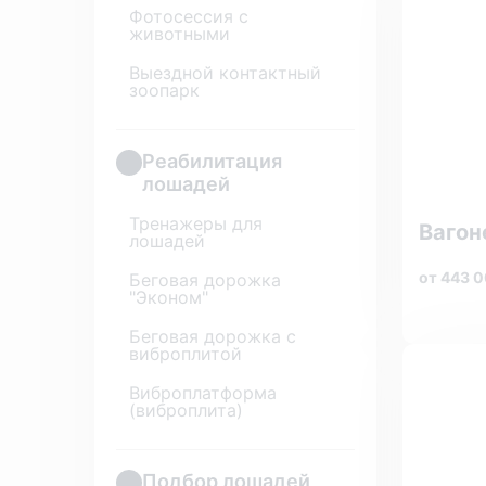
Фотосессия с
животными
Выездной контактный
зоопарк
Реабилитация
лошадей
Тренажеры для
Вагон
лошадей
от 443 
Беговая дорожка
"Эконом"
Беговая дорожка с
виброплитой
Виброплатформа
(виброплита)
Подбор лошадей