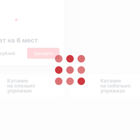
ет на 6 мест
 рублей
Заказать
Катание
Катание
на оленьих
на собачьих
упряжках
упряжках