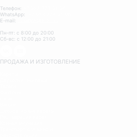
Телефон:
+7 953 373-91-96
WhatsApp:
+7 953 373-91-96
E-mail:
olga@2041020.ru
Пн-пт: с 8:00 до 20:00
Сб-вс: с 12:00 до 21:00
ПРОДАЖА И ИЗГОТОВЛЕНИЕ
Кареты
Двуколки, экипажи
Телеги
Фаэтоны
Сани
Вагонет
Декоративные кареты
Реставрация карет
Конная амуниция
Транспорт для кино и
реконструкций