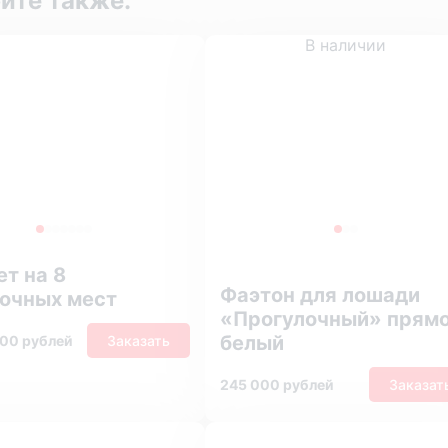
ите также:
В наличии
ет на 8
Фаэтон для лошади
очных мест
«Прогулочный» прям
белый
000 рублей
Заказать
245 000 рублей
Заказат