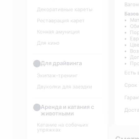
Вагон
Декоративные кареты
Базов
Мат
Реставрация карет
Оби
Конная амуниция
Пор
Евр
Для кино
Цве
Воз
Доп
Для драйвинга
Про
Есть 
Экипаж-тренинг
Срок 
Двуколки для заездки
Гаран
Аренда и катания с
Доста
животными
Катание на собачьих
упряжках